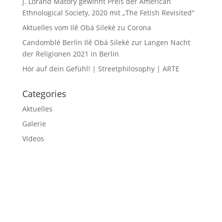
J. Lorand Matory gewinnt Preis der American
Ethnological Society, 2020 mit „The Fetish Revisited“
Aktuelles vom Ilê Obá Sileké zu Corona
Candomblé Berlin Ilê Obá Sileké zur Langen Nacht
der Religionen 2021 in Berlin
Hör auf dein Gefühl! | Streetphilosophy | ARTE
Categories
Aktuelles
Galerie
Videos