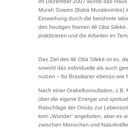
Im Dezember 2007 wurde das Haus i
Murah Soares (Babá Muralesimbe) zu
Einweihung durch die berühmte Ialor
den heutigen Namen
Ilê Obá Sileké
praktizieren und die Arbeiten im Tem
​Das Ziel des Ilê Obá Sileké ist es, d
sowohl das individuelle als auch 
nutzen – für Brasilianer ebenso wie f
Nach einer Orakelkonsultation, z.B
über die eigene Energie und spiritue
Ratschläge der Orixás zur Lebensor
kein „Wunder“ angeboten, aber es wi
zwischen Menschen und Naturkräften