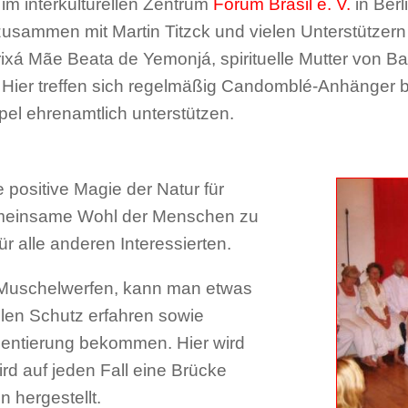
m interkulturellen Zentrum
Forum Brasil e. V.
in Berl
sammen mit Martin Titzck und vielen Unterstützern 
ixá Mãe Beata de Yemonjá, spirituelle Mutter von B
. Hier treffen sich regelmäßig Candomblé-Anhänger bzw
pel ehrenamtlich unterstützen.
ie positive Magie der Natur für
gemeinsame Wohl der Menschen zu
ür alle anderen Interessierten.
. Muschelwerfen, kann man etwas
llen Schutz erfahren sowie
ientierung bekommen. Hier wird
rd auf jeden Fall eine Brücke
 hergestellt.