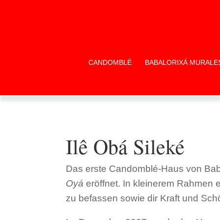
CANDOMBLÉ
BABALORIXÁ MURALE
Ilê Obá Sileké
Das erste Candomblé-Haus von Baba
Oyá
eröffnet. In kleinerem Rahmen 
zu befassen sowie dir Kraft und Sch