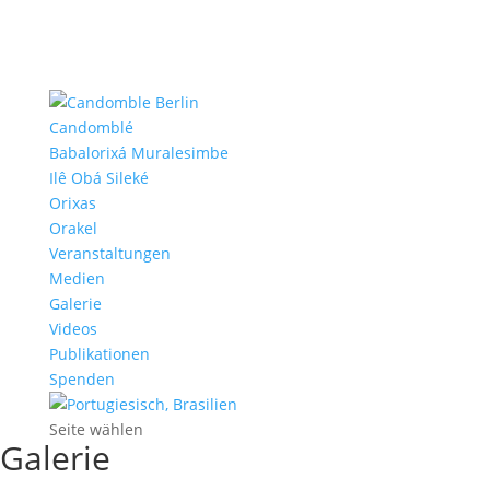
Candomblé
Babalorixá Muralesimbe
Ilê Obá Sileké
Orixas
Orakel
Veranstaltungen
Medien
Galerie
Videos
Publikationen
Spenden
Seite wählen
Galerie