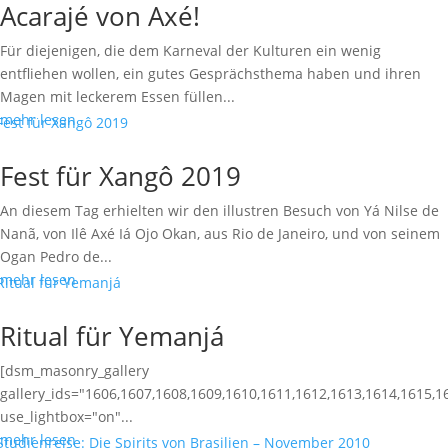
Acarajé von Axé!
Für diejenigen, die dem Karneval der Kulturen ein wenig
entfliehen wollen, ein gutes Gesprächsthema haben und ihren
Magen mit leckerem Essen füllen...
mehr lesen
Fest für Xangô 2019
An diesem Tag erhielten wir den illustren Besuch von Yá Nilse de
Nanã, von Ilê Axé Iá Ojo Okan, aus Rio de Janeiro, und von seinem
Ogan Pedro de...
mehr lesen
Ritual für Yemanjá
[dsm_masonry_gallery
gallery_ids="1606,1607,1608,1609,1610,1611,1612,1613,1614,1615,1
use_lightbox="on"...
mehr lesen