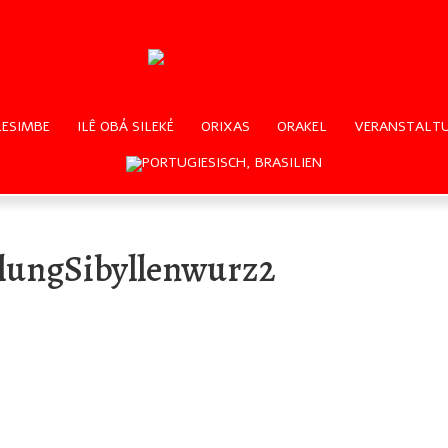
ESIMBE
ILÊ OBÁ SILEKÉ
ORIXAS
ORAKEL
VERANSTALT
lungSibyllenwurz2