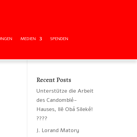
UNGEN
MEDIEN
SPENDEN
Recent Posts
Unterstütze die Arbeit
des Candomblé-
Hauses, Ilê Obá Sileké!
????
J. Lorand Matory