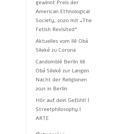
gewinnt Preis der
American Ethnological
Society, 2020 mit „The
Fetish Revisited“
Aktuelles vom Ilê Obá
Sileké zu Corona
Candomblé Berlin Ilê
Obá Sileké zur Langen
Nacht der Religionen
2021 in Berlin
Hör auf dein Gefühl! |
Streetphilosophy |
ARTE