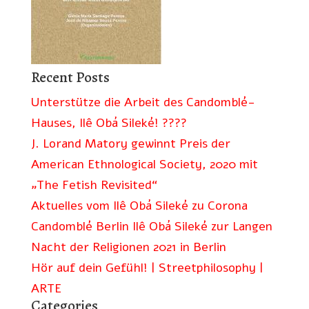
Recent Posts
Unterstütze die Arbeit des Candomblé-
Hauses, Ilê Obá Sileké! ????
J. Lorand Matory gewinnt Preis der
American Ethnological Society, 2020 mit
„The Fetish Revisited“
Aktuelles vom Ilê Obá Sileké zu Corona
Candomblé Berlin Ilê Obá Sileké zur Langen
Nacht der Religionen 2021 in Berlin
Hör auf dein Gefühl! | Streetphilosophy |
ARTE
Categories