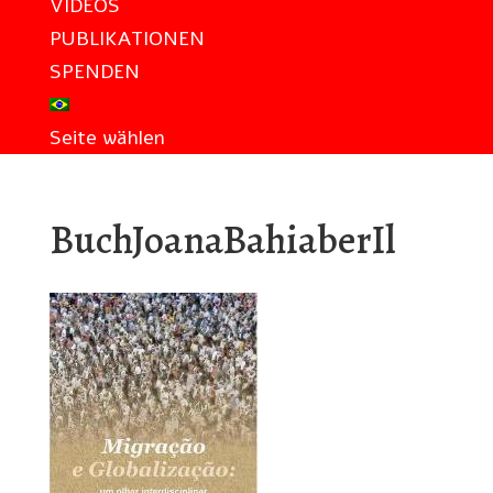
VIDEOS
PUBLIKATIONEN
SPENDEN
Seite wählen
BuchJoanaBahiaberIl