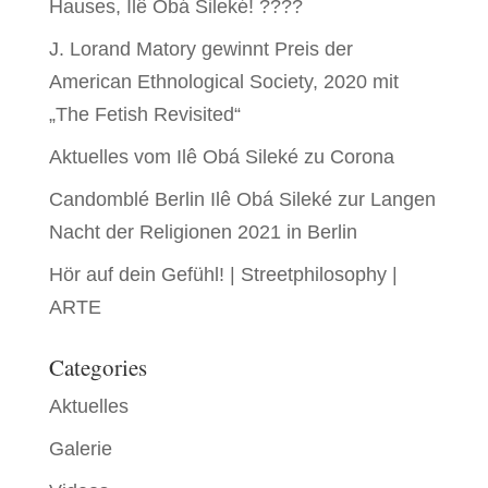
Hauses, Ilê Obá Sileké! ????
J. Lorand Matory gewinnt Preis der
American Ethnological Society, 2020 mit
„The Fetish Revisited“
Aktuelles vom Ilê Obá Sileké zu Corona
Candomblé Berlin Ilê Obá Sileké zur Langen
Nacht der Religionen 2021 in Berlin
Hör auf dein Gefühl! | Streetphilosophy |
ARTE
Categories
Aktuelles
Galerie