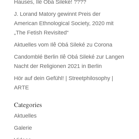
Hauses, Ilê Obá Sileké! ????
J. Lorand Matory gewinnt Preis der
American Ethnological Society, 2020 mit
„The Fetish Revisited“
Aktuelles vom Ilê Obá Sileké zu Corona
Candomblé Berlin Ilê Obá Sileké zur Langen
Nacht der Religionen 2021 in Berlin
Hör auf dein Gefühl! | Streetphilosophy |
ARTE
Categories
Aktuelles
Galerie