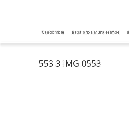
Candomblé
Babalorixá Muralesimbe
I
553 3 IMG 0553