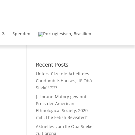
Spenden
Recent Posts
Unterstütze die Arbeit des
Candomblé-Hauses, Ilê Obá
Sileké! ????
J. Lorand Matory gewinnt
Preis der American
Ethnological Society, 2020
mit „The Fetish Revisited“
Aktuelles vom Ilê Obá Sileké
zu Corona