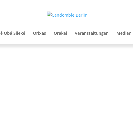
lê Obá Sileké
Orixas
Orakel
Veranstaltungen
Medien