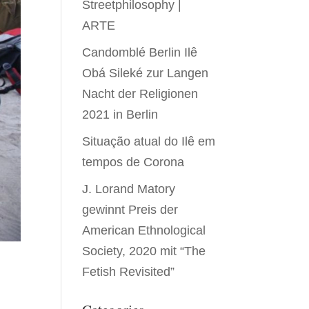
Streetphilosophy |
ARTE
Candomblé Berlin Ilê
Obá Sileké zur Langen
Nacht der Religionen
2021 in Berlin
Situação atual do Ilê em
tempos de Corona
J. Lorand Matory
gewinnt Preis der
American Ethnological
Society, 2020 mit “The
Fetish Revisited”