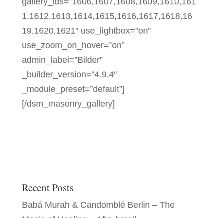
gallery_ids=”1606,1607,1608,1609,1610,161
1,1612,1613,1614,1615,1616,1617,1618,16
19,1620,1621″ use_lightbox=”on”
use_zoom_on_hover=”on”
admin_label=”Bilder”
_builder_version=”4.9.4″
_module_preset=”default”]
[/dsm_masonry_gallery]
Recent Posts
Babá Murah & Candomblé Berlin – The