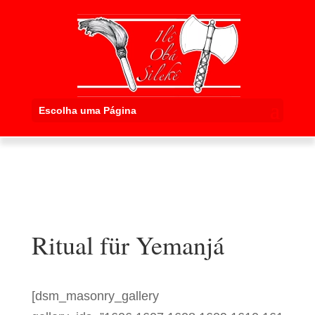
Escolha uma Página
Ritual für Yemanjá
[dsm_masonry_gallery