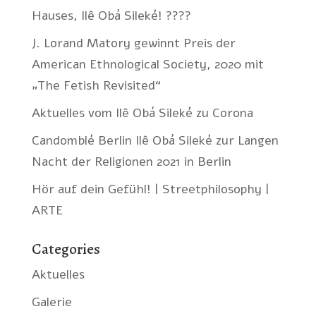
Hauses, Ilê Obá Sileké! ????
J. Lorand Matory gewinnt Preis der
American Ethnological Society, 2020 mit
„The Fetish Revisited“
Aktuelles vom Ilê Obá Sileké zu Corona
Candomblé Berlin Ilê Obá Sileké zur Langen
Nacht der Religionen 2021 in Berlin
Hör auf dein Gefühl! | Streetphilosophy |
ARTE
Categories
Aktuelles
Galerie